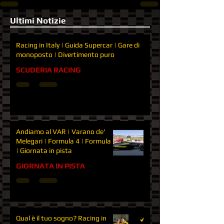
Ultimi Notizie
Racing in Italy | Guida Supercar | Gare di
monoposto | Divertimento puro
SCUDERIA RACING
Andiamo al VAR | Varano de'
Melegari | Formula 4 | Formula 3
| Giornata in pista
GIORNATA IN PISTA
Qual è il tuo sogno? Racing in