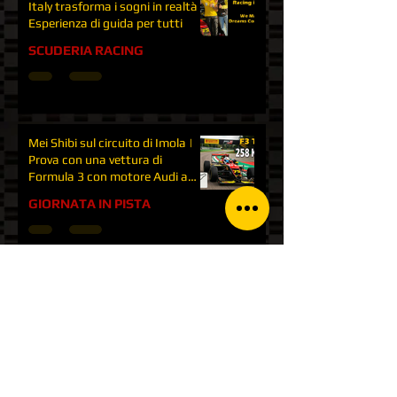
Italy trasforma i sogni in realtà |
Esperienza di guida per tutti
SCUDERIA RACING
Mei Shibi sul circuito di Imola |
Prova con una vettura di
Formula 3 con motore Audi a
Imola
GIORNATA IN PISTA
Gara Formula 3 a Varano de'
Melegari | FX Italian series |
Come sono tornato più forte | P1
GARE