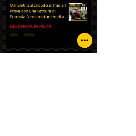
Mei Shibi sul circuito di Imola |
Prova con una vettura di
Formula 3 con motore Audi a
Imola
GIORNATA IN PISTA
Gara Formula 3 a Varano de'
Melegari | FX Italian series |
Come sono tornato più forte | P1
GARE
Giri in pista con Ferrari e lamborghini
Corso e esperienza con Formula
Scuderia Racing