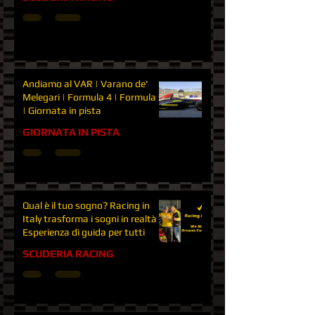
Andiamo al VAR | Varano de'
Melegari | Formula 4 | Formula 3
| Giornata in pista
GIORNATA IN PISTA
Qual è il tuo sogno? Racing in
Italy trasforma i sogni in realtà |
Esperienza di guida per tutti
SCUDERIA RACING