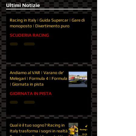
Ultimi Notizie
Racing in Italy | Guida Supercar | Gare di
monoposto | Divertimento puro
SCUDERIA RACING
Andiamo al VAR | Varano de'
Melegari | Formula 4 | Formula 3
| Giornata in pista
GIORNATA IN PISTA
Qual è il tuo sogno? Racing in
Italy trasforma i sogni in realtà |