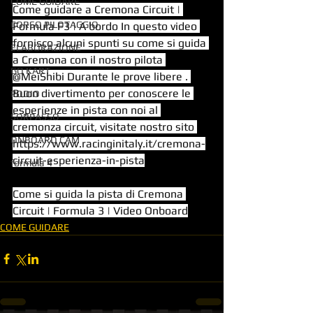
COME GUIDARE
Come guidare a Cremona Circuit | 
CORSO PILOTAGGIO
Formula F3 | A bordo In questo video 
fornisco alcuni spunti su come si guida 
ELABORAZIONE
a Cremona con il nostro pilota 
GO KART
@MeiShibi Durante le prove libere . 
Buon divertimento per conoscere le 
PODIO
esperienze in pista con noi al 
SORPASSO
cremonza circuit, visitate nostro sito 
ONBOARD CAM
https://www.racinginitaly.it/cremona-
circuit-esperienza-in-pista
formula 4
Come si guida la pista di Cremona 
Circuit | Formula 3 | Video Onboard
COME GUIDARE