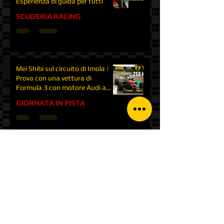
Esperienza di guida per tutti
SCUDERIA RACING
Mei Shibi sul circuito di Imola |
Prova con una vettura di
Formula 3 con motore Audi a
Imola
GIORNATA IN PISTA
Gara Formula 3 a Varano de'
Melegari | FX Italian series |
Come sono tornato più forte | P1
GARE