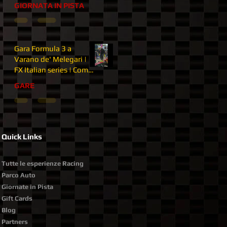
con motore Audi a
GIORNATA IN PISTA
Imola
Gara Formula 3 a
Varano de' Melegari |
FX Italian series | Come
sono tornato più forte |
GARE
P1
Quick Links
Tutte le esperienze Racing
Parco Auto
Giornate in Pista
Gift Cards
Blog
Partners​​