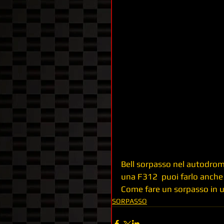
ONBOARD CAM
formula 4
Bell sorpasso nel autodrom
una F312  puoi farlo anche 
Come fare un sorpasso in un
SORPASSO