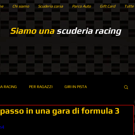
me
Chi siamo
Scuderia corsa
Parco Auto
Gift Card
Tutte 
Siamo una
scuderia racing
A RACING
PER RAGAZZI
GIRI IN PISTA
passo in una gara di formula 3
TI
NOLEGGIO MACCHINE
COME GUIDARE
m4
ORAZIONE
GO KART
PODIO
SORPASSO