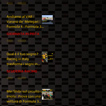
Andiamo al VAR |
Varano de' Melegari |
Formula 4 | Formula 3 |
Giornata in pista
GIORNATA IN PISTA
Qual è il tuo sogno?
Racing in Italy
trasforma i sogni in
realtà | Esperienza di
SCUDERIA RACING
guida per tutti
Mei Shibi sul circuito di
Imola | Prova con una
vettura di Formula 3