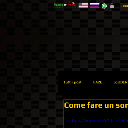
Ho
Tutti i post
GARE
SCUDERI
Come fare un sor
GIORNATA IN PISTA
EVEN
https://youtu.be/r1fhck7b4
CORSO PILOTAGGIO
ELAB