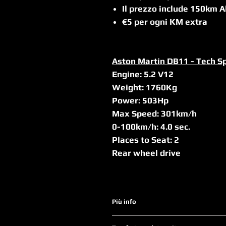
Il prezzo include 150km A
€5 per ogni KM extra
Aston Martin DB11 - Tech S
Engine: 5.2 V12
Weight: 1760Kg
Power: 503Hp
Max Speed: 301km/h
0-100km/h: 4.0 sec.
Places to Seat: 2
Rear wheel drive
Più info
I prezzi sono in euro