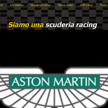
me
Chi siamo
Scuderia corsa
Parco Auto
Gift Card
Tutte 
Siamo una
scuderia racing