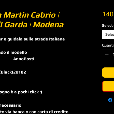
 Martin Cabrio |
140
di Garda | Modena
Select
Sele
 e guidala sulle strade italiane
Quanti
ndo il modello
Anno
Posti
(Black)
2018
2
gno è a pochi click :)
 necessario
to via banca o con carta di credito