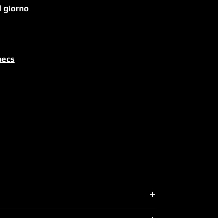
l giorno
pecs