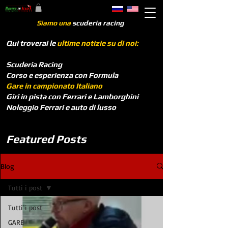
Siamo una
scuderia racing
Qui troverai le
ultime notizie su di noi:
Scuderia Racing
Corso e esperienza con Formula
Gare in campionato Italiano
Giri in pista con Ferrari e Lamborghini
Noleggio Ferrari e auto di lusso
Featured Posts
Blog
Tutti i post
Tutti i post
GARE