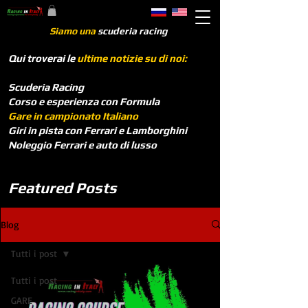
Siamo una
scuderia racing
Qui troverai le
ultime notizie su di noi:
Scuderia Racing
Corso e esperienza con Formula
Gare in campionato Italiano
Giri in pista con Ferrari e Lamborghini
Noleggio Ferrari e auto di lusso
Featured Posts
Blog
Tutti i post
Tutti i post
GARE