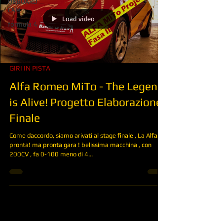
ONBOARD
CAM
Load video
formula 4
GIRI IN PISTA
Alfa Romeo MiTo - The Legend
is Alive! Progetto Elaborazione
Finale
Come daccordo, siamo arivati al stage finale , La Alfa è
pronta! ma pronta gara ! belissima macchina , con
200CV , fa 0-100 meno di 4...