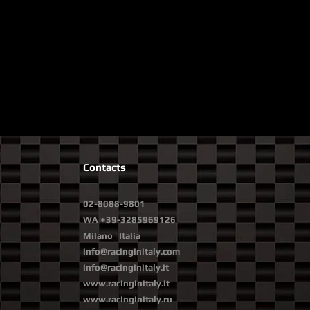
Contacts
02-8088-9801
WA
+39-3285969126
Milano | Italia
info@racinginitaly.com
info@racinginitaly.it
www.racinginitaly.it
www.racinginitaly.ru