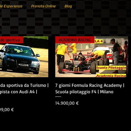
le Esperienze
Prenota Online
Blog
ida sportiva
ACADEMIA RACING
Vista rapida
Vista rapida
ida sportiva da Turismo |
7 giorni Formula Racing Academy |
 pista con Audi A4 |
Scuola pilotaggio F4 | Milano
Prezzo
14.900,00 €
lare
ezzo scontato
99,00 €