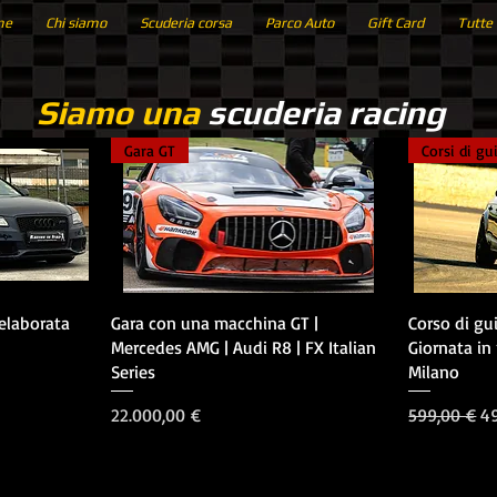
me
Chi siamo
Scuderia corsa
Parco Auto
Gift Card
Tutte 
Siamo una
scuderia racing
Gara GT
Corsi di gu
Vista rapida
 elaborata
Gara con una macchina GT |
Corso di gu
Mercedes AMG | Audi R8 | FX Italian
Giornata in
Series
Milano
Prezzo
Prezzo rego
Pr
22.000,00 €
599,00 €
4