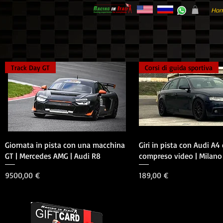
Ho
Track Day GT
Corsi di guida sportiva
Vista rapida
Vista rapida
Giornata in pista con una macchina
Giri in pista con Audi A4
GT | Mercedes AMG | Audi R8
compreso video | Milano
Prezzo
Prezzo
9500,00 €
189,00 €